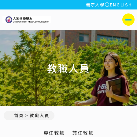
全站搜索
義守大學
ENGLISH
:::
義守大學大眾傳播學系
側選單
教職人員
:::
首頁
教職人員
專任教師
兼任教師