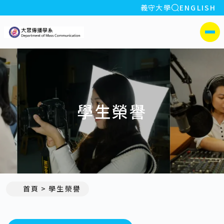
全站搜索
義守大學
ENGLISH
:::
義守大學大眾傳播學系
側選單
學生榮譽
首頁
學生榮譽