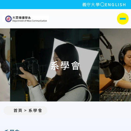
全站搜索
義守大學
ENGLISH
:::
義守大學大眾傳播學系
側選單
系學會
首頁
系學會