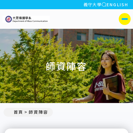
全站搜索
義守大學
ENGLISH
:::
義守大學大眾傳播學系
側選單
師資陣容
:::
首頁
師資陣容